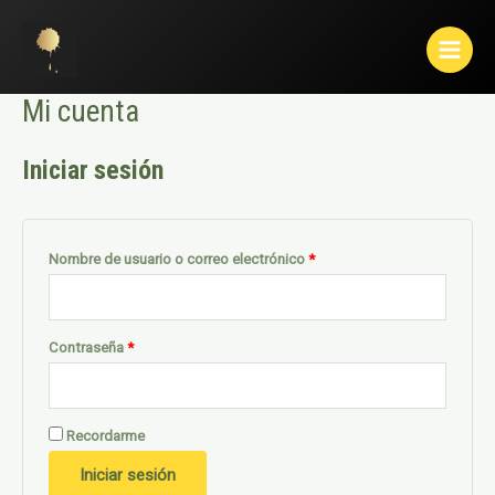
Ir
Main
al
Menu
contenido
Mi cuenta
Iniciar sesión
Nombre de usuario o correo electrónico
*
Contraseña
*
Recordarme
Iniciar sesión