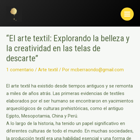
Ir
Navegación
Main
al
de
Menu
contenido
entradas
“El arte textil: Explorando la belleza y
la creatividad en las telas de
descarte”
1 comentario
/
Arte textil
/ Por
mcberraondo@gmail.com
El arte textil ha existido desde tiempos antiguos y se remonta
a miles de años atrás. Las primeras evidencias de textiles
elaborados por el ser humano se encontraron en yacimientos
arqueológicos de culturas prehistóricas, como el antiguo
Egipto, Mesopotamia, China y Perú.
A lo largo de la historia, ha tenido un papel significativo en
diferentes culturas de todo el mundo. En muchas sociedades,
la producción textil era una habilidad esencial y una forma de